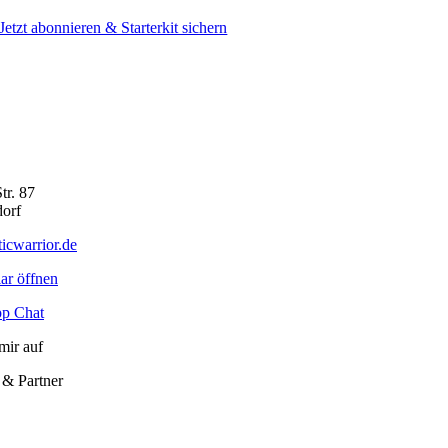
Jetzt abonnieren & Starterkit sichern
tr. 87
orf
icwarrior.de
ar öffnen
p Chat
mir auf
 & Partner