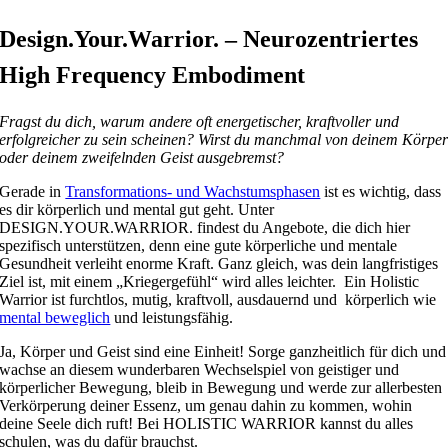
Design.Your.Warrior. – Neurozentriertes
High Frequency Embodiment
Fragst du dich, warum andere oft energetischer, kraftvoller und
erfolgreicher zu sein scheinen?
Wirst du manchmal von deinem Körpe
oder deinem zweifelnden Geist ausgebremst?
Gerade in
Transformations- und Wachstumsphasen
ist es wichtig, dass
es dir körperlich und mental gut geht. Unter
DESIGN.YOUR.WARRIOR. findest du Angebote, die dich hier
spezifisch unterstützen, denn eine gute körperliche und mentale
Gesundheit verleiht enorme Kraft. Ganz gleich, was dein langfristiges
Ziel ist, mit einem „Kriegergefühl“ wird alles leichter. Ein Holistic
Warrior ist furchtlos, mutig, kraftvoll, ausdauernd und körperlich wie
mental beweglich
und leistungsfähig.
Ja, Körper und Geist sind eine Einheit! Sorge ganzheitlich für dich und
wachse an diesem wunderbaren Wechselspiel von geistiger und
körperlicher Bewegung, bleib in Bewegung und werde zur allerbesten
Verkörperung deiner Essenz, um genau dahin zu kommen, wohin
deine Seele dich ruft! Bei HOLISTIC WARRIOR kannst du alles
schulen, was du dafür brauchst.