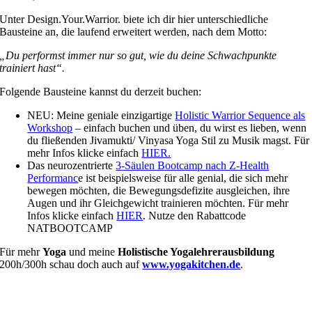
Unter Design.Your.Warrior. biete ich dir hier unterschiedliche
Bausteine an, die laufend erweitert werden, nach dem Motto:
„Du performst immer nur so gut, wie du deine Schwachpunkte
trainiert hast“.
Folgende Bausteine kannst du derzeit buchen:
NEU: Meine geniale einzigartige
Holistic Warrior Sequence als
Workshop
– einfach buchen und üben, du wirst es lieben, wenn
du fließenden Jivamukti/ Vinyasa Yoga Stil zu Musik magst. Für
mehr Infos klicke einfach
HIER.
Das neurozentrierte
3-Säulen Bootcamp nach Z-Health
Performanc
e ist beispielsweise für alle genial, die sich mehr
bewegen möchten, die Bewegungsdefizite ausgleichen, ihre
Augen und ihr Gleichgewicht trainieren möchten. Für mehr
Infos klicke einfach
HIER
. Nutze den Rabattcode
NATBOOTCAMP
Für mehr
Yoga
und meine
Holistische Yogalehrerausbildung
200h/300h schau doch auch auf
www.yogakitchen.de
.