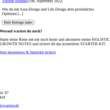
Annette Böhmer
25th, September 2022
|
Wie du mit Aura-Design und Life-Design dein persönliches
Optimum [...]
Mehr Beiträge laden
Worauf wartest du noch?
Starte deine Reise mit mir noch heute und abonniere meine HOLISTI
GROWTH NOTES und sichere dir das kostenfreie STARTER KIT.
Jetzt abonnieren & Starterkit sichern
tr. 87
orf
icwarrior.de